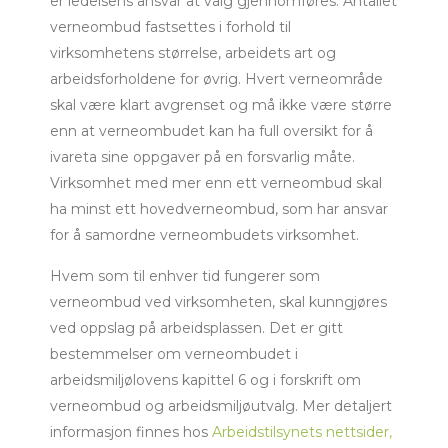
er ledelsens ansvar at valg gjennomføres. Antallet
verneombud fastsettes i forhold til
virksomhetens størrelse, arbeidets art og
arbeidsforholdene for øvrig. Hvert verneområde
skal være klart avgrenset og må ikke være større
enn at verneombudet kan ha full oversikt for å
ivareta sine oppgaver på en forsvarlig måte.
Virksomhet med mer enn ett verneombud skal
ha minst ett hovedverneombud, som har ansvar
for å samordne verneombudets virksomhet.
Hvem som til enhver tid fungerer som
verneombud ved virksomheten, skal kunngjøres
ved oppslag på arbeidsplassen. Det er gitt
bestemmelser om verneombudet i
arbeidsmiljølovens kapittel 6 og i forskrift om
verneombud og arbeidsmiljøutvalg. Mer detaljert
informasjon finnes hos
Arbeidstilsynets nettsider,