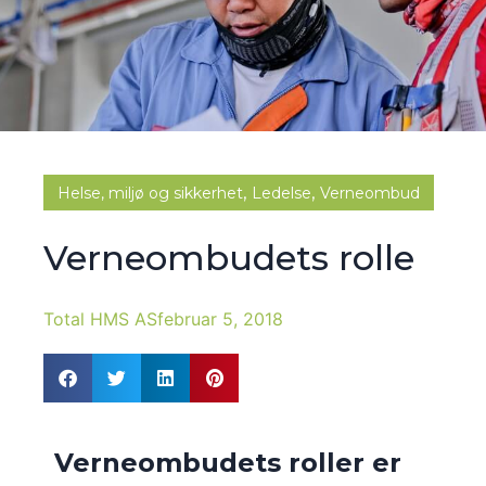
,
,
Helse, miljø og sikkerhet
Ledelse
Verneombud
Verneombudets rolle
Total HMS AS
februar 5, 2018
Verneombudets roller er