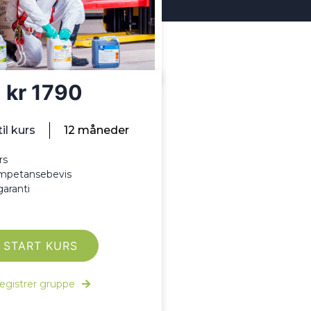
kr 1790
il kurs
12 måneder
rs
mpetansebevis
aranti
START KURS
egistrer gruppe