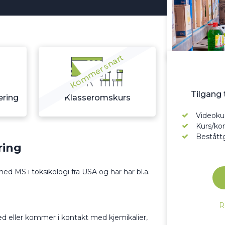
Kommer snart
Tilgang t
æring
Klasseromskurs
Videoku
Kurs/ko
Beståttg
ring
d MS i toksikologi fra USA og har har bl.a.
R
ed eller kommer i kontakt med kjemikalier,