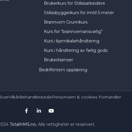
Brukerkurs for Stillasarbeidere
Stillasbyggerkurs for inntil 5 meter
Brannvern Grunnkurs
Kurs for “brannvernansvarlig”
Kurs i kjemikaliehåndtering
Kurs i håndtering av farlig gods
Brukerlisenser
Bedriftintern opplæring
Svar
Vilkår
Behandleravtale
Personvern & cookies
Forhandler
2024
TotalHMS.no
, Alle rettigheter er reservert.