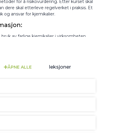
toder for å risikovurdering. Etter kurset skal
n dere skal etterleve regelverket i praksis. Et
 og ansvar for kjemikalier.
rmasjon:
bruk av farlige kjemikalier i virksomheten.
det får opplæring
og løpende informasjon
mme på arbeidsplassen
leksjoner
ÅPNE ALLE
rnes helse og sikkerhet, og hvilke
g vesentlige endringer i denne
n oppstå
ærlig når det tas i bruk nye og ukjente