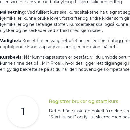
eller som har ansvar med tilknytning til kjemikaliebehandling.
Målsetning:
Ved fullført kurs skal kursdeltakerne ha tilegnet se
kjemikalier, kunne bruke lover, forskrifter og andre kilder som 
kjemikalier og helsefarlige stoffer. Kursdeltaker skal også kun
ulykker og helseskader ved arbeid med kjemikalier.
Varlighet:
Kurset har en varighet på 3 timer. Det bør i tillegg til
oppfølgende kunnskapsprøve, som gjennomføres på nett.
Kursbevis:
Når kunnskapstesten er bestått, vil du umiddelbart m
kunne finne det på «Min Profil», hvor det ligger lett tilgjengeli
en gyldig bekreftelse på at du har den nødvendige kompetans
Registrer bruker og start kurs
1
Det er både raskt og enkelt å melde se
”Start kurset” og fyll ut skjema med ba