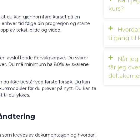
Kan jeg 
kurs?
k at du kan gjennomføre kurset på en
 enhver tid følge din progresjon og starte
Hvordan
opp av tekst, bilde og video.
tilgang til
er en avsluttende flervalgsprøve. Du svarer
Når jeg
nativer. Du må minimum ha 80% av svarene
får jeg over
deltakerne
m du ikke består ved første forsøk. Du kan
e kursmoduler før du prøver på nytt. Du kan ta
til du lykkes.
håndtering
hva som kreves av dokumentasjon og hvordan