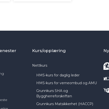
START KURS
enester
Kurs/opplæring
Ny
Nettkurs
ing
HMS-kurs for daglig leder
HMS-kurs for verneombud og AMU
Grunnkurs SHA og
Byggherreforskriften
neste
Grunnkurs Matsikkerhet (HACCP)
velse