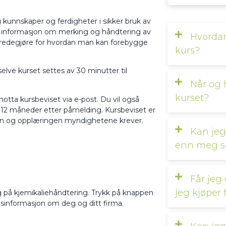
g kunnskaper og ferdigheter i sikker bruk av
gir informasjon om merking og håndtering av
Hvordan 
ne redegjøre for hvordan man kan forebygge
kurs?
 selve kurset settes av 30 minutter til
Når og 
kurset?
otta kursbeviset via e-post. Du vil også
g i 12 måneder etter påmelding. Kursbeviset er
en og opplæringen myndighetene krever.
Kan jeg
enn meg s
Får jeg
jeg kjøper 
g på kjemikaliehåndtering. Trykk på knappen
sisinformasjon om deg og ditt firma.