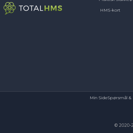
HMS-kort
Min Side
Spørsmål & 
© 2020-