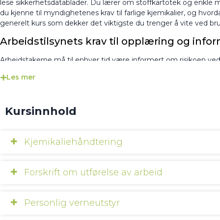
lese sikkerhetsdatablader. Du lærer om stoffkartotek og enkle me
du kjenne til myndighetenes krav til farlige kjemikalier, og hvorda
generelt kurs som dekker det viktigste du trenger å vite ved bruk
Arbeidstilsynets krav til opplæring og info
Arbeidstakerne må til enhver tid være informert om risikoen ved 
Les mer
Arbeidsgiver skal sørge for at arbeidstaker og verneombu
om:
de farlige kjemikaliene som forekommer eller kan foreko
Kursinnhold
kjemikalienes navn, den risiko de medfører for arbeidstake
grenseverdier som gjelder for kjemikaliene
bruk av stoffkartoteket, den foretatte risikovurderingen o
Kjemikaliehåndtering
riktig bruk av det arbeidsutstyret som anvendes
nødvendige vernetiltak for sikker utførelse av arbeidet
håndtering av driftsforstyrrelser og nødsituasjoner som ka
Forskrift om utførelse av arbeid
Behovet for opplæring og informasjon må vurderes løpende, og s
kjemikalier eller prosesser.
Personlig verneutstyr