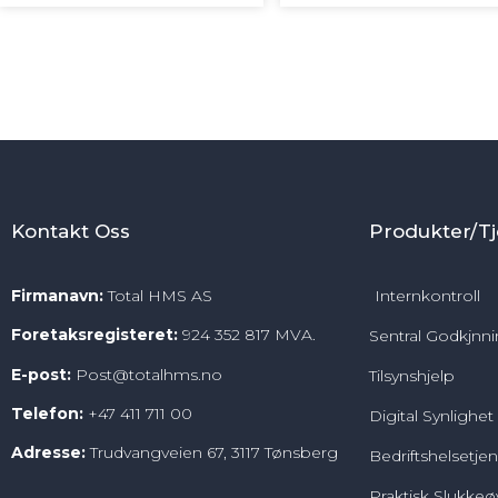
START KURS
START KURS
Kontakt Oss
Produkter/Tj
Firmanavn:
Total HMS AS
Internkontroll
Foretaksregisteret:
924 352 817 MVA.
Sentral Godkjnn
E-post:
Post@totalhms.no
Tilsynshjelp
Telefon:
+47
411 711 00
Digital Synlighet
Adresse:
Trudvangveien 67, 3117 Tønsberg
Bedriftshelsetje
Praktisk Slukkeø