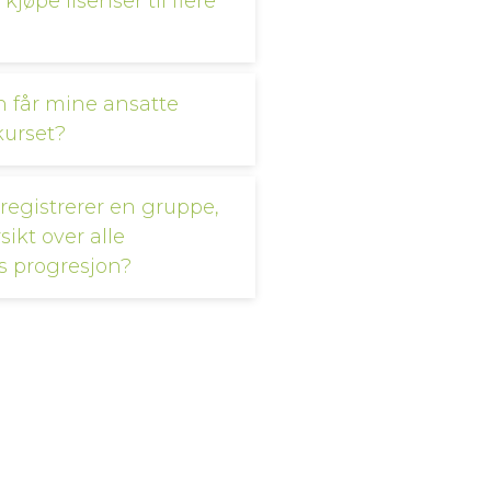
kjøpe lisenser til flere
 får mine ansatte
 kurset?
 registrerer en gruppe,
sikt over alle
s progresjon?