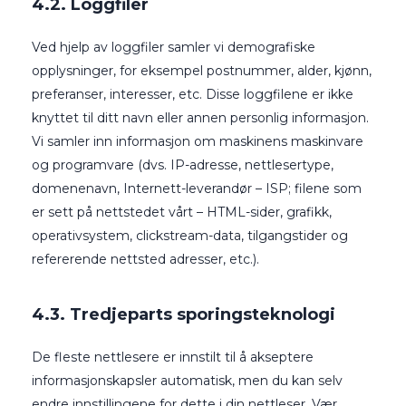
4.2. Loggfiler
Ved hjelp av loggfiler samler vi demografiske
opplysninger, for eksempel postnummer, alder, kjønn,
preferanser, interesser, etc. Disse loggfilene er ikke
knyttet til ditt navn eller annen personlig informasjon.
Vi samler inn informasjon om maskinens maskinvare
og programvare (dvs. IP-adresse, nettlesertype,
domenenavn, Internett-leverandør – ISP; filene som
er sett på nettstedet vårt – HTML-sider, grafikk,
operativsystem, clickstream-data, tilgangstider og
refererende nettsted adresser, etc.).
4.3. Tredjeparts sporingsteknologi
De fleste nettlesere er innstilt til å akseptere
informasjonskapsler automatisk, men du kan selv
endre innstillingene for dette i din nettleser. Vær