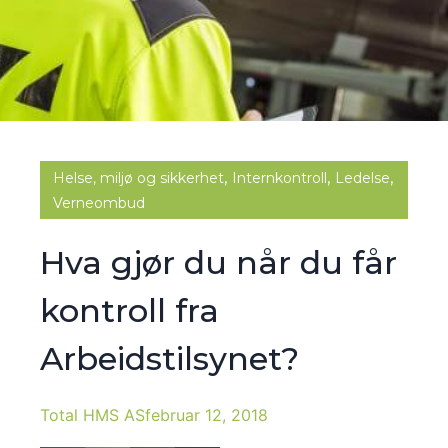
,
,
,
Helse, miljø og sikkerhet
Internkontroll
Ledelse
Verneombud
Hva gjør du når du får
kontroll fra
Arbeidstilsynet?
Total HMS AS
februar 12, 2018