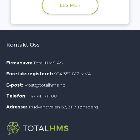
LES MER
Kontakt Oss
Firmanavn:
Total HMS AS
Foretaksregisteret:
924 352 817 MVA.
E-post:
Post@totalhms.no
Telefon:
+47
411 711 00
Adresse:
Trudvangveien 67, 3117 Tønsberg