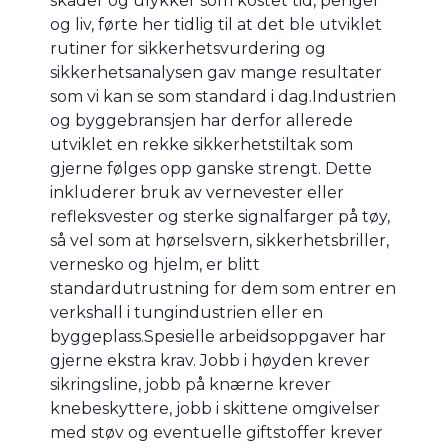
skader og ulykker som kostet tid, penger
og liv, førte her tidlig til at det ble utviklet
rutiner for sikkerhetsvurdering og
sikkerhetsanalysen gav mange resultater
som vi kan se som standard i dag.Industrien
og byggebransjen har derfor allerede
utviklet en rekke sikkerhetstiltak som
gjerne følges opp ganske strengt. Dette
inkluderer bruk av vernevester eller
refleksvester og sterke signalfarger på tøy,
så vel som at hørselsvern, sikkerhetsbriller,
vernesko og hjelm, er blitt
standardutrustning for dem som entrer en
verkshall i tungindustrien eller en
byggeplass.Spesielle arbeidsoppgaver har
gjerne ekstra krav. Jobb i høyden krever
sikringsline, jobb på knærne krever
knebeskyttere, jobb i skittene omgivelser
med støv og eventuelle giftstoffer krever